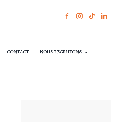
CONTACT
NOUS RECRUTONS
PODCASTS
OFFRES
L’ACTUALITÉ
CANDIDATURE
D’EMPLOI