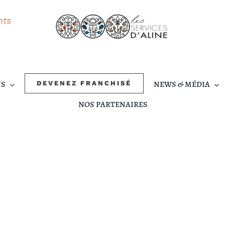
nts
NS
NEWS & MÉDIA
DEVENEZ FRANCHISÉ
NOS PARTENAIRES
IRES
DOSSIER DE
VACANCIERS
VIDÉOS
PRESSE